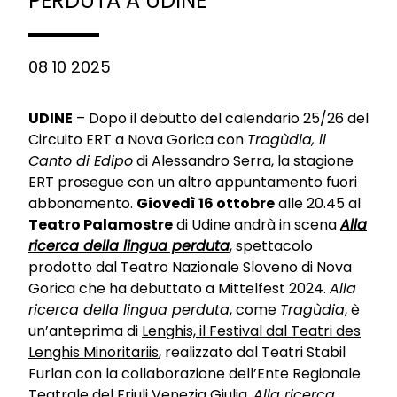
PERDUTA A UDINE
08 10 2025
UDINE
– Dopo il debutto del calendario 25/26 del
Circuito ERT a Nova Gorica con
Tragùdia, il
Canto di Edipo
di Alessandro Serra, la stagione
ERT prosegue con un altro appuntamento fuori
abbonamento.
Giovedì 16 ottobre
alle 20.45 al
Teatro Palamostre
di Udine andrà in scena
Alla
ricerca della lingua perduta
, spettacolo
prodotto dal Teatro Nazionale Sloveno di Nova
Gorica che ha debuttato a Mittelfest 2024.
Alla
ricerca della lingua perduta
, come
Tragùdia
, è
un’anteprima di
Lenghis, il Festival dal Teatri des
Lenghis Minoritariis
, realizzato dal Teatri Stabil
Furlan con la collaborazione dell’Ente Regionale
Teatrale del Friuli Venezia Giulia.
Alla ricerca