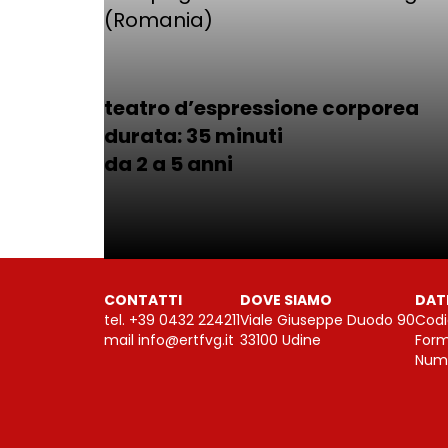
(Romania)
teatro d’espressione corporea
durata: 35 minuti
da 2 a 5 anni
CONTATTI
DOVE SIAMO
DAT
tel.
+39 0432 224211
Viale Giuseppe Duodo 90
Codi
mail
info@ertfvg.it
33100 Udine
Form
Nume