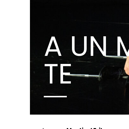
A UN 
TE