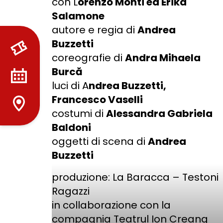
con L
orenzo Monti ed Erika
Salamone
autore e regia di
Andrea
Buzzetti
coreografie di
Andra Mihaela
Burcă
luci di A
ndrea Buzzetti,
Francesco Vaselli
costumi di
Alessandra Gabriela
Baldoni
oggetti di scena di
Andrea
Buzzetti
produzione: La Baracca – Testoni
Ragazzi
in collaborazione con la
compagnia Teatrul Ion Creang