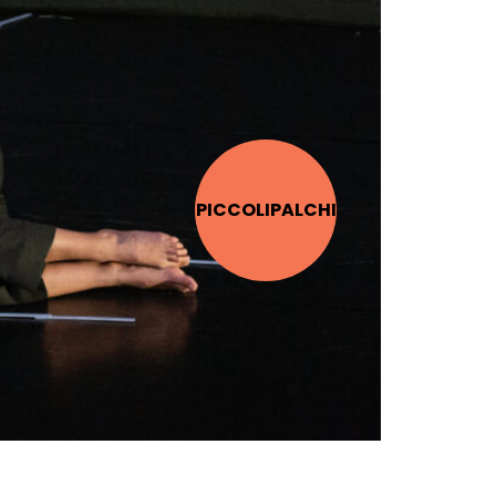
PICCOLI­PALCHI