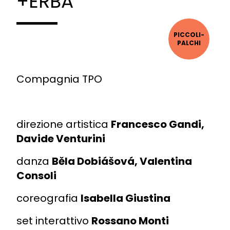
+ERBA
PICCOLI­
PALCHI
Compagnia TPO
direzione artistica
Francesco Gandi,
Davide Venturini
danza
Běla Dobiášová, Valentina
Consoli
coreografia
Isabella Giustina
set interattivo
Rossano Monti