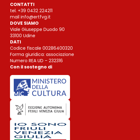
CONTATTI
tel.
+39 0432 224211
mail
info@ertfvg.it
DOVE SIAMO
Viale Giuseppe Duodo 90
33100 Udine
DATI
Codice fiscale 00286400320
Forma giuridica: associazione
Numero REA UD – 232316
Con il sostegno di