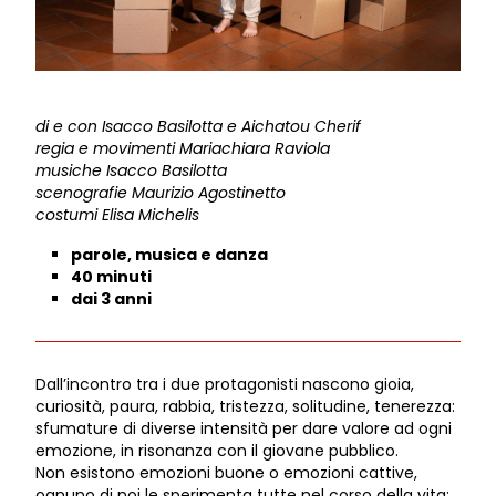
di e con Isacco Basilotta e Aichatou Cherif
regia e movimenti Mariachiara Raviola
musiche Isacco Basilotta
scenografie Maurizio Agostinetto
costumi Elisa Michelis
parole, musica e danza
40 minuti
dai 3 anni
Dall’incontro tra i due protagonisti nascono gioia,
curiosità, paura, rabbia, tristezza, solitudine, tenerezza:
sfumature di diverse intensità per dare valore ad ogni
emozione, in risonanza con il giovane pubblico.
Non esistono emozioni buone o emozioni cattive,
ognuno di noi le sperimenta tutte nel corso della vita;