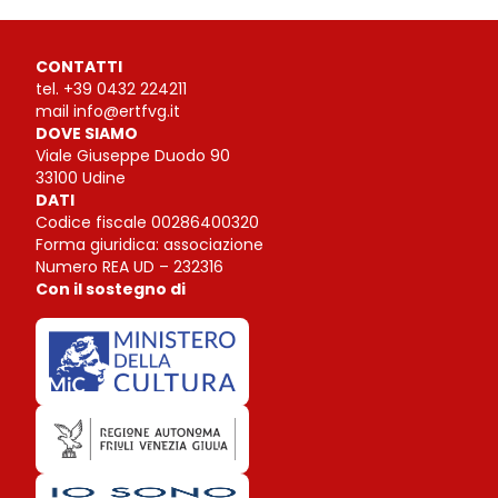
CONTATTI
tel.
+39 0432 224211
mail
info@ertfvg.it
DOVE SIAMO
Viale Giuseppe Duodo 90
33100 Udine
DATI
Codice fiscale 00286400320
Forma giuridica: associazione
Numero REA UD – 232316
Con il sostegno di