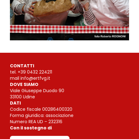
CONTATTI
tel.
+39 0432 224211
mail
info@ertfvg.it
DOVE SIAMO
Viale Giuseppe Duodo 90
33100 Udine
DATI
Codice fiscale 00286400320
Forma giuridica: associazione
Numero REA UD – 232316
Con il sostegno di