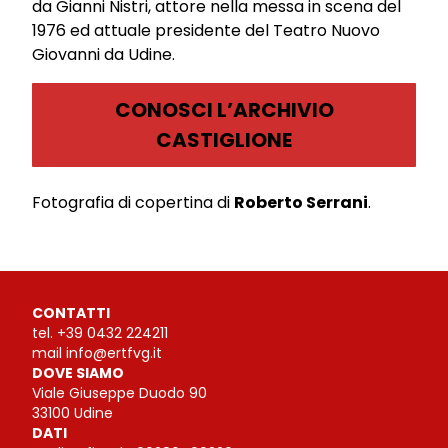
da Gianni Nistri, attore nella messa in scena del
1976 ed attuale presidente del Teatro Nuovo
Giovanni da Udine.
CONOSCI L’ARCHIVIO
CASTIGLIONE
Fotografia di copertina di
Roberto Serrani
.
CONTATTI
tel.
+39 0432 224211
mail
info@ertfvg.it
DOVE SIAMO
Viale Giuseppe Duodo 90
33100 Udine
DATI