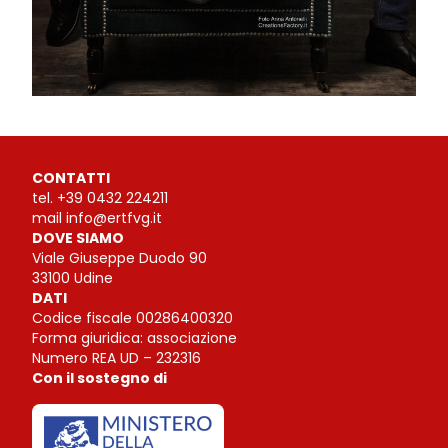
CONTATTI
tel.
+39 0432 224211
mail
info@ertfvg.it
DOVE SIAMO
Viale Giuseppe Duodo 90
33100 Udine
DATI
Codice fiscale 00286400320
Forma giuridica: associazione
Numero REA UD – 232316
Con il sostegno di