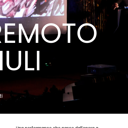
RREMOTO
IULI
i
Una performance che nasce dall’opera a