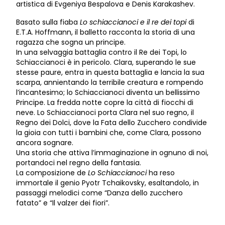
artistica di Evgeniya Bespalova e Denis Karakashev.
Basato sulla fiaba
Lo schiaccianoci e il re dei topi
di
E.T.A. Hoffmann, il balletto racconta la storia di una
ragazza che sogna un principe.
In una selvaggia battaglia contro il Re dei Topi, lo
Schiaccianoci è in pericolo. Clara, superando le sue
stesse paure, entra in questa battaglia e lancia la sua
scarpa, annientando la terribile creatura e rompendo
l’incantesimo; lo Schiaccianoci diventa un bellissimo
Principe. La fredda notte copre la città di fiocchi di
neve. Lo Schiaccianoci porta Clara nel suo regno, il
Regno dei Dolci, dove la Fata dello Zucchero condivide
la gioia con tutti i bambini che, come Clara, possono
ancora sognare.
Una storia che attiva l’immaginazione in ognuno di noi,
portandoci nel regno della fantasia.
La composizione de
Lo Schiaccianoci
ha reso
immortale il genio Pyotr Tchaikovsky, esaltandolo, in
passaggi melodici come “Danza dello zucchero
fatato” e “Il valzer dei fiori”.