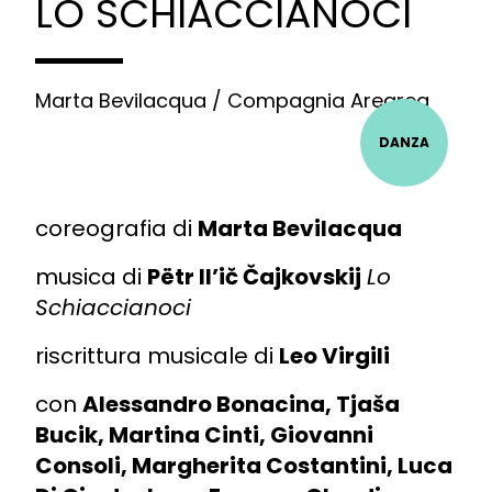
LO SCHIACCIANOCI
Marta Bevilacqua / Compagnia Arearea
DANZA
coreografia di
Marta Bevilacqua
musica di
Pëtr Il’ič Čajkovskij
Lo
Schiaccianoci
riscrittura musicale di
Leo Virgili
con
Alessandro Bonacina, Tjaša
Bucik, Martina Cinti, Giovanni
Consoli, Margherita Costantini, Luca