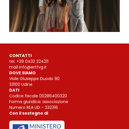
CONTATTI
tel.
+39 0432 224211
mail
info@ertfvg.it
DOVE SIAMO
Viale Giuseppe Duodo 90
33100 Udine
DATI
Codice fiscale 00286400320
Forma giuridica: associazione
Numero REA UD – 232316
Con il sostegno di