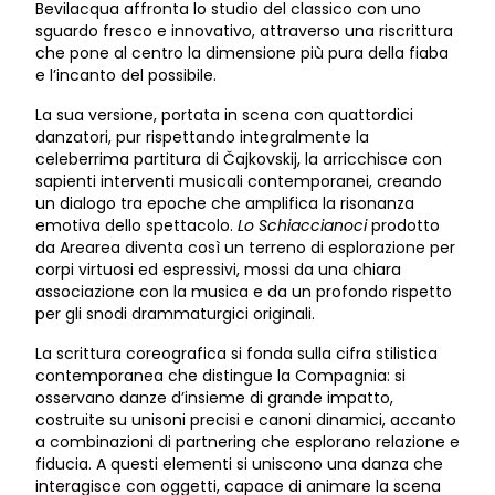
Bevilacqua affronta lo studio del classico con uno
sguardo fresco e innovativo, attraverso una riscrittura
che pone al centro la dimensione più pura della fiaba
e l’incanto del possibile.
La sua versione, portata in scena con quattordici
danzatori, pur rispettando integralmente la
celeberrima partitura di Čajkovskij, la arricchisce con
sapienti interventi musicali contemporanei, creando
un dialogo tra epoche che amplifica la risonanza
emotiva dello spettacolo.
Lo Schiaccianoci
prodotto
da Arearea diventa così un terreno di esplorazione per
corpi virtuosi ed espressivi, mossi da una chiara
associazione con la musica e da un profondo rispetto
per gli snodi drammaturgici originali.
La scrittura coreografica si fonda sulla cifra stilistica
contemporanea che distingue la Compagnia: si
osservano danze d’insieme di grande impatto,
costruite su unisoni precisi e canoni dinamici, accanto
a combinazioni di partnering che esplorano relazione e
fiducia. A questi elementi si uniscono una danza che
interagisce con oggetti, capace di animare la scena