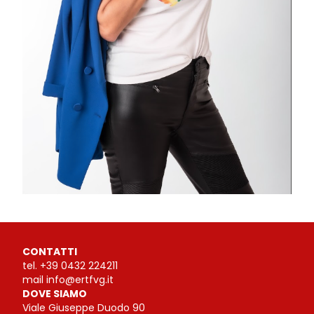
CONTATTI
tel.
+39 0432 224211
mail
info@ertfvg.it
DOVE SIAMO
Viale Giuseppe Duodo 90