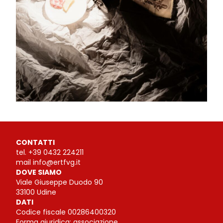
CONTATTI
tel.
+39 0432 224211
mail
info@ertfvg.it
DOVE SIAMO
Viale Giuseppe Duodo 90
33100 Udine
DATI
Codice fiscale 00286400320
Forma giuridica: associazione