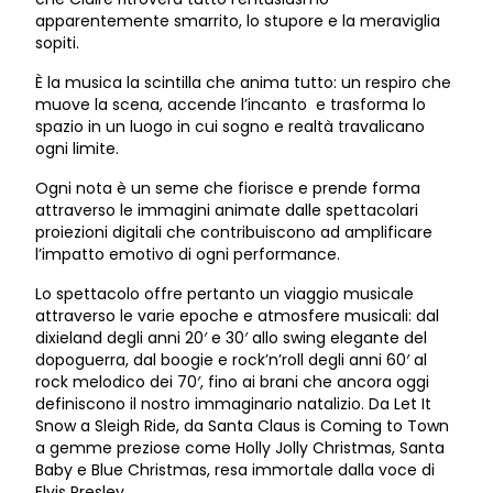
apparentemente smarrito, lo stupore e la meraviglia
sopiti.
È la musica la scintilla che anima tutto: un respiro che
muove la scena, accende l’incanto e trasforma lo
spazio in un luogo in cui sogno e realtà travalicano
ogni limite.
Ogni nota è un seme che fiorisce e prende forma
attraverso le immagini animate dalle spettacolari
proiezioni digitali che contribuiscono ad amplificare
l’impatto emotivo di ogni performance.
Lo spettacolo offre pertanto un viaggio musicale
attraverso le varie epoche e atmosfere musicali: dal
dixieland degli anni 20′ e 30′ allo swing elegante del
dopoguerra, dal boogie e rock’n’roll degli anni 60′ al
rock melodico dei 70′, fino ai brani che ancora oggi
definiscono il nostro immaginario natalizio. Da Let It
Snow a Sleigh Ride, da Santa Claus is Coming to Town
a gemme preziose come Holly Jolly Christmas, Santa
Baby e Blue Christmas, resa immortale dalla voce di
Elvis Presley.