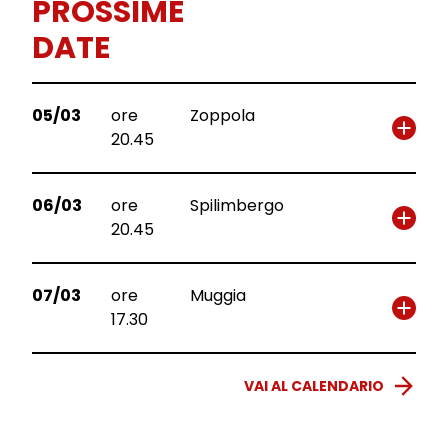
PROSSIME
DATE
05/03
ore
Zoppola
20.45
06/03
ore
Spilimbergo
20.45
07/03
ore
Muggia
17.30
VAI AL CALENDARIO