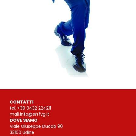
CONTATTI
tel.
+39 0432 224211
mail
info@ertfvg.it
DOVE SIAMO
Viale Giuseppe Duodo 90
33100 Udine