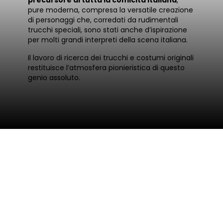
pure moderna, compresa la versatile creazione
di personaggi che, corredati da rudimentali
trucchi speciali, sono stati anche d’ispirazione
per molti grandi interpreti della scena italiana.
Il lavoro di ricerca dei trucchi e costumi originali
restituisce l’atmosfera pionieristica di questo
genio assoluto.