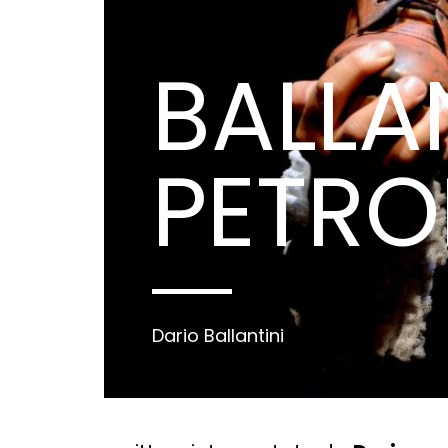
BALLAN
PETROL
Dario Ballantini