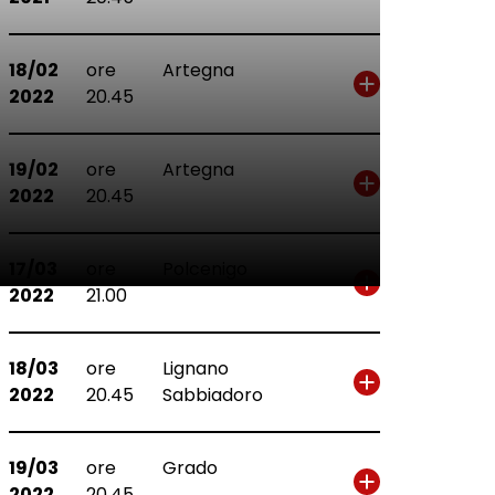
18/02
ore
Artegna
2022
20.45
19/02
ore
Artegna
2022
20.45
17/03
ore
Polcenigo
2022
21.00
18/03
ore
Lignano
2022
20.45
Sabbiadoro
19/03
ore
Grado
2022
20.45