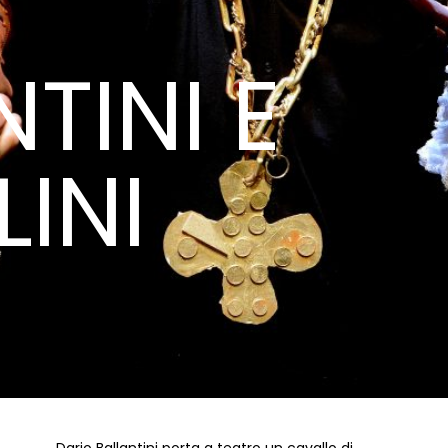
TINI E
INI
Dario Ballantini porta a teatro un cavallo di