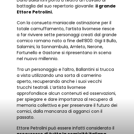
battaglia del suo repertorio giovanile:
il grande
Ettore Petrolini.
Con la consueta maniacale ostinazione per il
totale camuffamento, l’artista livornese riesce
a far rivivere sette personaggi creati dal grande
comico romano nato a fine dell’800: Gigi II Bullo,
Salamini, la Sonnambula, Amleto, Nerone,
Fortunello e Gastone si ripresentano in scena
nel nuovo millennio.
Tra un personaggio e l’altro, Ballantini si trucca
a vista utilizzando una sorta di camerino
aperto, recuperando anche i suoi vecchi
trucchi teatrali. L’artista livornese
approfondisce alcun contenuti ed osservazioni,
per spiegare e dare importanza al recupero di
memoria collettiva e per preservare il futuro dei
comici, dalla mancanza di agganci con il
passato.
Ettore Petrolini può essere infatti considerato il
precursore di tutta la comicità italiana
,