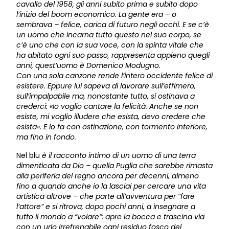
cavallo del 1958, gli anni subito prima e subito dopo
l’inizio del boom economico. La gente era – o
sembrava – felice, carica di futuro negli occhi. E se c’è
un uomo che incarna tutto questo nel suo corpo, se
c’è uno che con la sua voce, con la spinta vitale che
ha abitato ogni suo passo, rappresenta appieno quegli
anni, quest’uomo è Domenico Modugno.
Con una sola canzone rende l’intero occidente felice di
esistere. Eppure lui sapeva di lavorare sull’effimero,
sull’impalpabile ma, nonostante tutto, si ostinava a
crederci: «Io voglio cantare la felicità. Anche se non
esiste, mi voglio illudere che esista, devo credere che
esista». E lo fa con ostinazione, con tormento interiore,
ma fino in fondo.
Nel blu
è il racconto intimo di un uomo di una terra
dimenticata da Dio – quella Puglia che sarebbe rimasta
alla periferia del regno ancora per decenni, almeno
fino a quando anche io la lasciai per cercare una vita
artistica altrove – che parte all’avventura per “fare
l’attore” e si ritrova, dopo pochi anni, a insegnare a
tutto il mondo a “volare”: apre la bocca e trascina via
con un urlo irrefrenabile ogni residuo fosco del