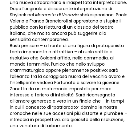
una nuova straordinaria e inaspettata interpretazione.
Dopo l’originale e dissacrante interpretazione di
Shylock nel
Mercante di Venezia
shakespeariano, Paolo
Valerio e Franco Branciaroli si apprestano a stupire il
pubblico con la rilettura di un classico del teatro
italiano, che molto ancora può suggerire alla
sensibilità contemporanea.
Basti pensare – a fronte di una figura di protagonista
tanto imponente e attrattiva – al ruolo sottile e
risolutivo che Goldoni affida, nella commedia, al
mondo femminile, l’unico che nello sviluppo
drammaturgico appare pienamente positivo: sarà
l’alleanza fra la coraggiosa nuora del vecchio avaro e
l’intelligente vedova Fortunata a salvare la giovane
Zanetta da un matrimonio impostole per mero
interesse e foriero di infelicità. Sarà riconsegnata
all’amore generoso e vero in un finale che – in tempi
in cui il concetto di “patriarcato” domina le nostre
cronache nelle sue accezioni più distorte e plumbee –
intreccia in prospettiva, alla gioiosità della risoluzione,
una venatura di turbamento.