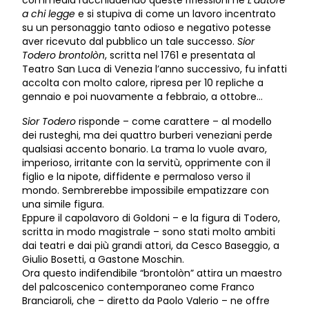
a chi legge
e si stupiva di come un lavoro incentrato
su un personaggio tanto odioso e negativo potesse
aver ricevuto dal pubblico un tale successo.
Sior
Todero brontolòn
, scritta nel 1761 e presentata al
Teatro San Luca di Venezia l’anno successivo, fu infatti
accolta con molto calore, ripresa per 10 repliche a
gennaio e poi nuovamente a febbraio, a ottobre…
Sior Todero
risponde – come carattere – al modello
dei rusteghi, ma dei quattro burberi veneziani perde
qualsiasi accento bonario. La trama lo vuole avaro,
imperioso, irritante con la servitù, opprimente con il
figlio e la nipote, diffidente e permaloso verso il
mondo. Sembrerebbe impossibile empatizzare con
una simile figura.
Eppure il capolavoro di Goldoni – e la figura di Todero,
scritta in modo magistrale – sono stati molto ambiti
dai teatri e dai più grandi attori, da Cesco Baseggio, a
Giulio Bosetti, a Gastone Moschin.
Ora questo indifendibile “brontolòn” attira un maestro
del palcoscenico contemporaneo come Franco
Branciaroli, che – diretto da Paolo Valerio – ne offre