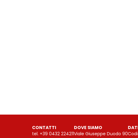
CONTATTI
DOVE SIAMO
DAT
tel.
+39 0432 224211
Viale Giuseppe Duodo 90
Codi