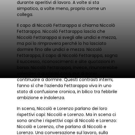
durante aperitivi di lavoro. A volte si sta
simpatico, a volte meno, proprio come un
collega.
Il capo di Niccolò Fettarappa si chiama Niccolò
Fettarappa. Niccolò Fettarappa lascia che
Niccolò Fettarappa si svegli alle undici e mezza,
ma poi lo rimprovera perché lo ha lasciato
dormire fino alle undici e mezza. Niccolò
Fettarappa, il capo di Niccolò Fettarappa, sogna
il successo, riconoscimenti e alte quotazioni in
borsa. Niccolò Fettarappa, invece, rinuncerebbe
volentieri a qualsiasi cosa, pur di poter
continuare a dormire. Questi contrasti interni,
fanno sì che l’azienda Fettarappa viva in uno
stato di confusione cronica, in bilico tra febbrile
ambizione e indolenza.
In scena, Niccolò e Lorenzo parlano dei loro
rispettivi capi: Niccolò e Lorenzo. Ma in scena ci
sono anche i rispettivi capi di Niccolò e Lorenzo:
Niccolò e Lorenzo, che parlano di Niccolò e
Lorenzo. Una conversazione sul lavoro, sulla