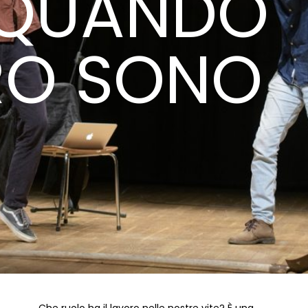
 QUANDO
RO SONO
Che ruolo ha il lavoro nelle nostre vite? È una