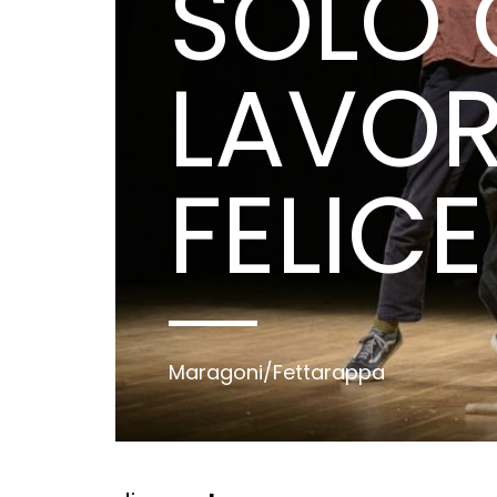
SOLO
LAVO
FELICE
Maragoni/Fettarappa