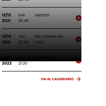
12/12
ore
Lestizza
2021
20.45
13/12
ore
San Daniele del
2021
20.45
Friuli
12/01
ore
Pontebba
2022
21.00
VAI AL CALENDARIO