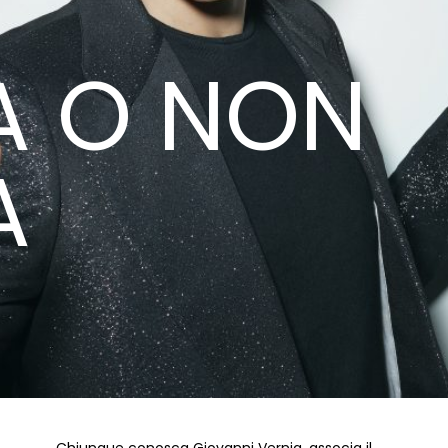
A O NON
A
Chiunque conosca Giovanni Vernia, associa il