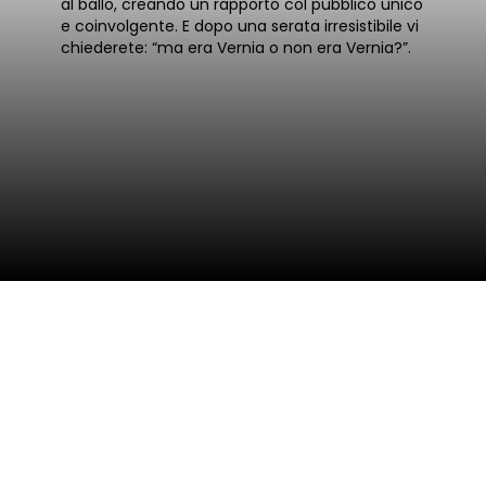
al ballo, creando un rapporto col pubblico unico
e coinvolgente. E dopo una serata irresistibile vi
chiederete: “ma era Vernia o non era Vernia?”.