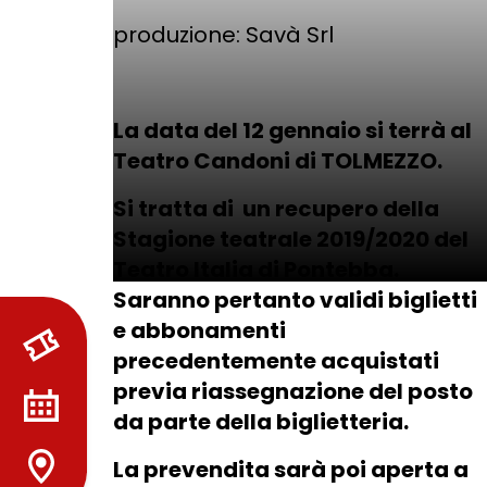
produzione: Savà Srl
La data del 12 gennaio si terrà al
Teatro Candoni di TOLMEZZO.
Si tratta di un recupero della
Stagione teatrale 2019/2020 del
Teatro Italia di Pontebba.
Saranno pertanto validi biglietti
e abbonamenti
precedentemente acquistati
previa riassegnazione del posto
da parte della biglietteria.
La prevendita sarà poi aperta a