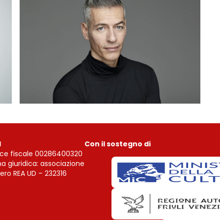
I
Con il sostegno di
ce fiscale 00286400320
a giuridica: associazione
ro REA UD – 232316