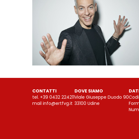
CONTATTI
DOVE SIAMO
DAT
tel.
+39 0432 224211
Viale Giuseppe Duodo 90
Codi
mail
info@ertfvg.it
33100 Udine
Form
Nume