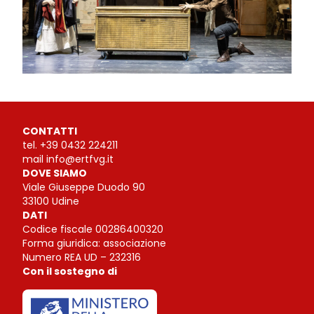
CONTATTI
tel.
+39 0432 224211
mail
info@ertfvg.it
DOVE SIAMO
Viale Giuseppe Duodo 90
33100 Udine
DATI
Codice fiscale 00286400320
Forma giuridica: associazione
Numero REA UD – 232316
Con il sostegno di