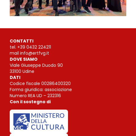
CONTATTI
tel.
+39 0432 224211
mail
info@ertfvg.it
DOVE SIAMO
Viale Giuseppe Duodo 90
33100 Udine
DATI
Codice fiscale 00286400320
Forma giuridica: associazione
Numero REA UD – 232316
Con il sostegno di