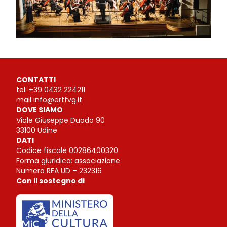
CONTATTI
tel.
+39 0432 224211
mail
info@ertfvg.it
DOVE SIAMO
Viale Giuseppe Duodo 90
33100 Udine
DATI
Codice fiscale 00286400320
Forma giuridica: associazione
Numero REA UD – 232316
Con il sostegno di